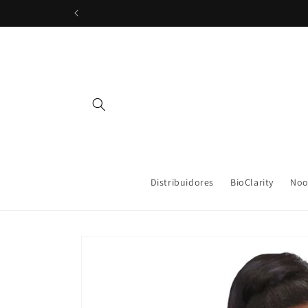
Ir
directamente
al contenido
Distribuidores
BioClarity
Noo
Ir
directamente
a la
información
del producto