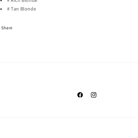
# Rich Blonde
# Tan Blonde
Share
Facebook
Instagram