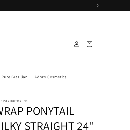
Iniciar
Carrito
sesión
Pure Brazilian
Adoro Cosmetics
 DISTRIBUTOR INC.
WRAP PONYTAIL
ILKY STRAIGHT 24"