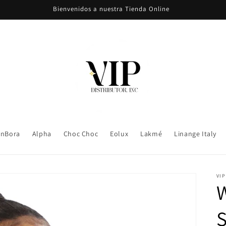
Bienvenidos a nuestra Tienda Online
nBora
Alpha
Choc Choc
Eolux
Lakmé
Linange Italy
VIP
S