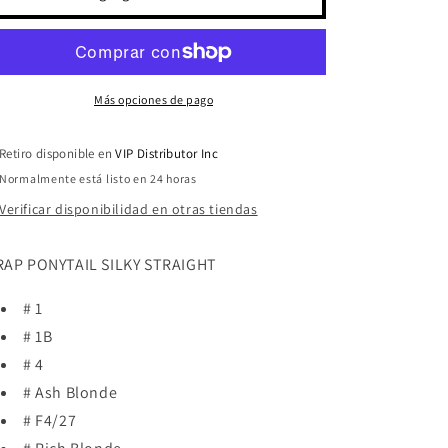
PONYTAIL
PONYTAIL
SILKY
SILKY
STRAIGHT
STRAIGHT
24&quot;
24&quot;
(FINAL
(FINAL
Más opciones de pago
SALE)
SALE)
Retiro disponible en
VIP Distributor Inc
Normalmente está listo en 24 horas
Verificar disponibilidad en otras tiendas
AP PONYTAIL SILKY STRAIGHT
# 1
# 1B
# 4
# Ash Blonde
# F4/27