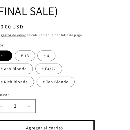
FINAL SALE)
ecio
20.00 USD
bitual
s
gastos de envío
se calculan en la pantalla de pago.
or
# 1
# 1B
# 4
# Ash Blonde
# F4/27
# Rich Blonde
# Tan Blonde
ntidad
Reducir
Aumentar
cantidad
cantidad
para
para
WRAP
WRAP
Agregar al carrito