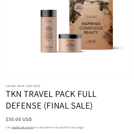
Abrir
elemento
multimedia
LAKME HAIR INSPIRED
TKN TRAVEL PACK FULL
1
en
una
DEFENSE (FINAL SALE)
ventana
modal
Precio
$30.00 USD
habitual
Los
gastos de envío
se calculan en la pantalla de pago.