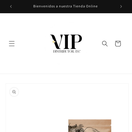
Ir
Bienvenidos a nuestra Tienda Online
directamente
al contenido
Carrito
Ir
directamente
a la
información
del producto