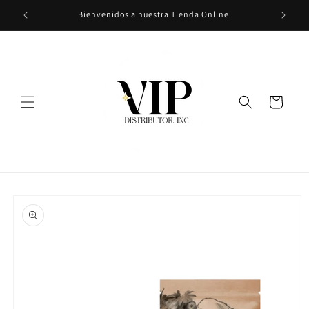
Ir
Bienvenidos a nuestra Tienda Online
directamente
al contenido
Carrito
Ir
directamente
a la
información
del producto