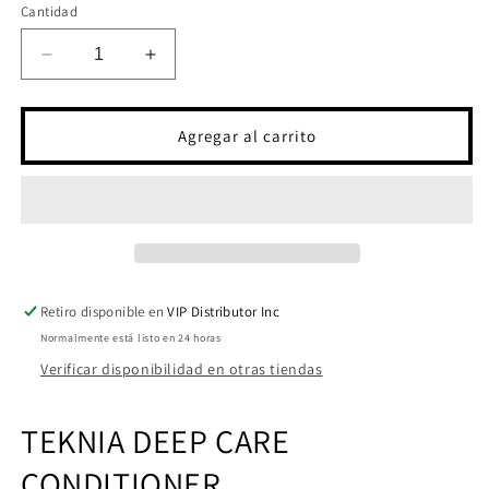
Cantidad
Reducir
Aumentar
cantidad
cantidad
para
para
TKN
TKN
Agregar al carrito
TRAVEL
TRAVEL
PACK
PACK
DEEP
DEEP
CARE
CARE
(FINAL
(FINAL
SALE)
SALE)
Retiro disponible en
VIP Distributor Inc
Normalmente está listo en 24 horas
Verificar disponibilidad en otras tiendas
TEKNIA
DEEP CARE
CONDITIONER