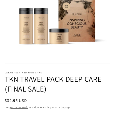
Abrir
elemento
multimedia
LAKME INSPIRED HAIR CARE
TKN TRAVEL PACK DEEP CARE
1
en
una
(FINAL SALE)
ventana
modal
Precio
$32.95 USD
habitual
Los
gastos de envío
se calculan en la pantalla de pago.