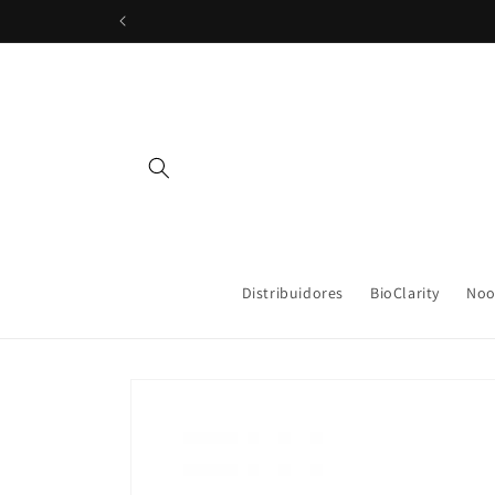
Ir
directamente
al contenido
Distribuidores
BioClarity
Noo
Ir
directamente
a la
información
del producto