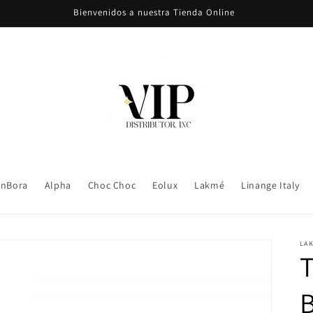
Bienvenidos a nuestra Tienda Online
nBora
Alpha
Choc Choc
Eolux
Lakmé
Linange Italy
LAK