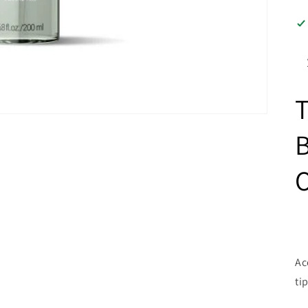
O
Ac
ti