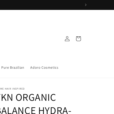
Iniciar
Carrito
sesión
Pure Brazilian
Adoro Cosmetics
ME HAIR INSPIRED
TKN ORGANIC
BALANCE HYDRA-