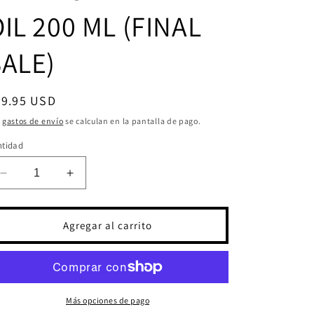
IL 200 ML (FINAL
SALE)
ecio
29.95 USD
bitual
s
gastos de envío
se calculan en la pantalla de pago.
ntidad
Reducir
Aumentar
cantidad
cantidad
para
para
TKN
TKN
Agregar al carrito
ORGANIC
ORGANIC
BALANCE
BALANCE
HYDRA-
HYDRA-
OIL
OIL
200
200
Más opciones de pago
ML
ML