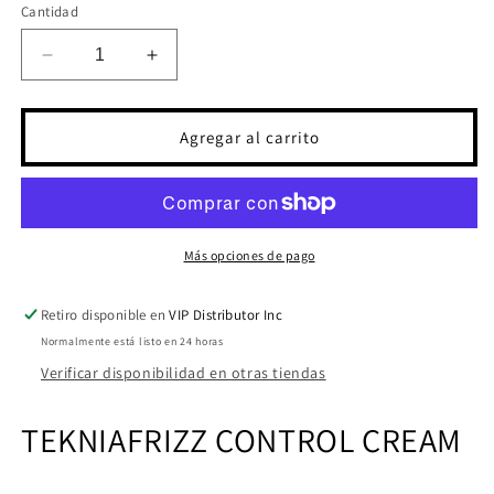
Cantidad
Reducir
Aumentar
cantidad
cantidad
para
para
TKN
TKN
Agregar al carrito
FRIZZ
FRIZZ
CONTROL
CONTROL
CREAM
CREAM
150
150
ML
ML
Más opciones de pago
(FINAL
(FINAL
SALE)
SALE)
Retiro disponible en
VIP Distributor Inc
Normalmente está listo en 24 horas
Verificar disponibilidad en otras tiendas
TEKNIA
FRIZZ CONTROL CREAM