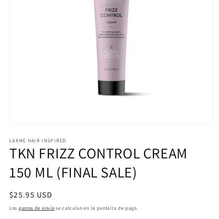
Abrir
elemento
multimedia
LAKME HAIR INSPIRED
TKN FRIZZ CONTROL CREAM
1
en
una
150 ML (FINAL SALE)
ventana
modal
Precio
$25.95 USD
habitual
Los
gastos de envío
se calculan en la pantalla de pago.