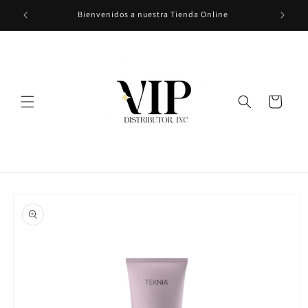
Ir
Bienvenidos a nuestra Tienda Online
directamente
al contenido
Carrito
Ir
directamente
a la
información
del producto