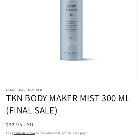
Abrir
elemento
multimedia
LAKME HAIR INSPIRED
TKN BODY MAKER MIST 300 ML
1
en
una
(FINAL SALE)
ventana
modal
Precio
$32.95 USD
habitual
Los
gastos de envío
se calculan en la pantalla de pago.