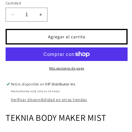
Cantidad
Reducir
Aumentar
cantidad
cantidad
para
para
TKN
TKN
Agregar al carrito
BODY
BODY
MAKER
MAKER
MIST
MIST
300
300
ML
ML
Más opciones de pago
(FINAL
(FINAL
SALE)
SALE)
Retiro disponible en
VIP Distributor Inc
Normalmente está listo en 24 horas
Verificar disponibilidad en otras tiendas
TEKNIA
BODY MAKER MIST