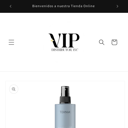
Ir
Bienvenidos a nuestra Tienda Online
directamente
al contenido
Carrito
Ir
directamente
a la
información
del producto