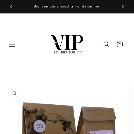
Ir
Bienvenidos a nuestra Tienda Online
directamente
al contenido
Carrito
Ir
directamente
a la
información
del producto