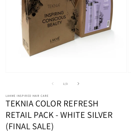
Abrir
Ab
elemento
e
multimedia
m
de
1
/
3
1
2
en
e
LAKME INSPIRED HAIR CARE
una
u
TEKNIA COLOR REFRESH
ventana
v
modal
m
RETAIL PACK - WHITE SILVER
(FINAL SALE)