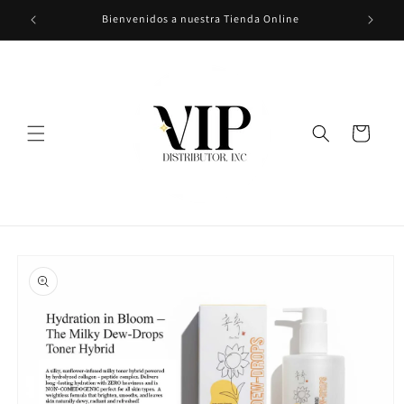
Ir
Bienvenidos a nuestra Tienda Online
directamente
al contenido
Carrito
Ir
directamente
a la
información
del producto