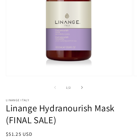
Abrir
Ab
elemento
e
multimedia
m
de
1
/
2
1
3
en
e
LINANGE ITALY
una
u
Linange Hydranourish Mask
ventana
v
modal
m
(FINAL SALE)
Precio
$51.25 USD