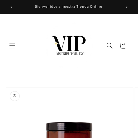
Ir
Bienvenidos a nuestra Tienda Online
directamente
al contenido
Carrito
Ir
directamente
a la
información
del producto