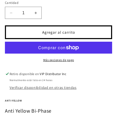
Cantidad
Reducir
Aumentar
cantidad
cantidad
para
para
Linange
Linange
Agregar al carrito
Anti-
Anti-
Yellow
Yellow
Bi-
Bi-
Phase
Phase
250mL
250mL
Más opciones de pago
(FINAL
(FINAL
SALE)
SALE)
Retiro disponible en
VIP Distributor Inc
Normalmente está listo en 24 horas
Verificar disponibilidad en otras tiendas
ANTI-YELLOW
Anti Yellow Bi-Phase