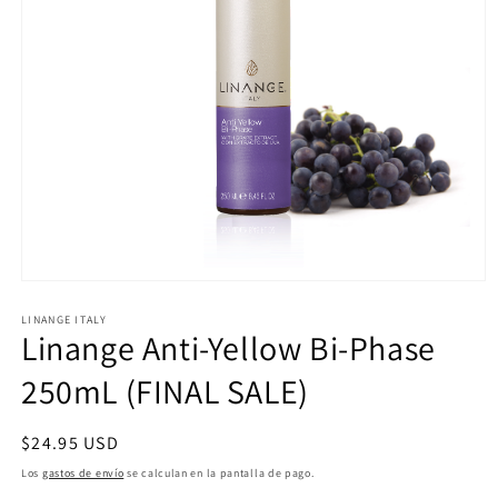
Abrir
elemento
multimedia
LINANGE ITALY
Linange Anti-Yellow Bi-Phase
1
en
una
250mL (FINAL SALE)
ventana
modal
Precio
$24.95 USD
habitual
Los
gastos de envío
se calculan en la pantalla de pago.