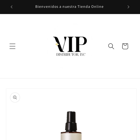
Ir
Bienvenidos a nuestra Tienda Online
directamente
al contenido
Carrito
Ir
directamente
a la
información
del producto