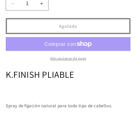
Reducir
Aumentar
cantidad
cantidad
para
para
K.FINISH
K.FINISH
Agotado
PLIABLE
PLIABLE
(FINAL
(FINAL
SALE)
SALE)
Más opciones de pago
K.FINISH
PLIABLE
Spray de fijación natural para todo tipo de cabellos.