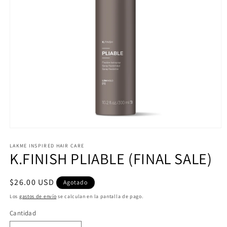
Abrir
elemento
multimedia
LAKME INSPIRED HAIR CARE
K.FINISH PLIABLE (FINAL SALE)
1
en
una
ventana
Precio
$26.00 USD
Agotado
modal
habitual
Los
gastos de envío
se calculan en la pantalla de pago.
Cantidad