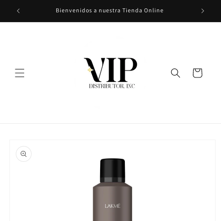
Ir
Bienvenidos a nuestra Tienda Online
directamente
al contenido
Carrito
Ir
directamente
a la
información
del producto