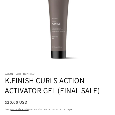
Abrir
elemento
multimedia
LAKME HAIR INSPIRED
K.FINISH CURLS ACTION
1
en
una
ACTIVATOR GEL (FINAL SALE)
ventana
modal
Precio
$20.00 USD
habitual
Los
gastos de envío
se calculan en la pantalla de pago.