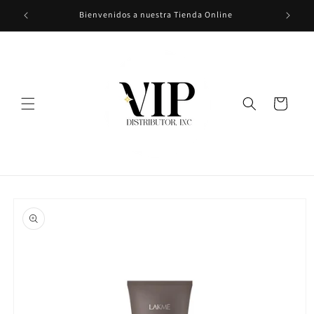
Ir
Bienvenidos a nuestra Tienda Online
directamente
al contenido
Carrito
Ir
directamente
a la
información
del producto