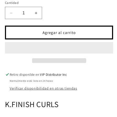
Cantidad
Reducir
Aumentar
cantidad
cantidad
para
para
K.FINISH
K.FINISH
Agregar al carrito
CURLS
CURLS
ACTION
ACTION
ACTIVATOR
ACTIVATOR
GEL
GEL
(FINAL
(FINAL
SALE)
SALE)
Retiro disponible en
VIP Distributor Inc
Normalmente está listo en 24 horas
Verificar disponibilidad en otras tiendas
K.FINISH
CURLS