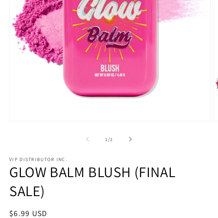
Abrir
Ab
elemento
e
multimedia
m
de
1
/
2
1
2
en
e
VIP DISTRIBUTOR INC.
una
u
GLOW BALM BLUSH (FINAL
ventana
v
modal
m
SALE)
Precio
$6.99 USD