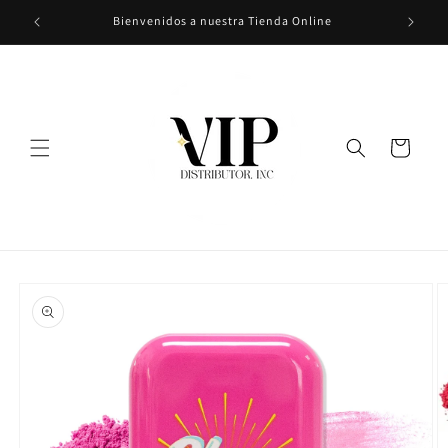
Ir
Bienvenidos a nuestra Tienda Online
directamente
al contenido
Carrito
Ir
directamente
a la
información
del producto