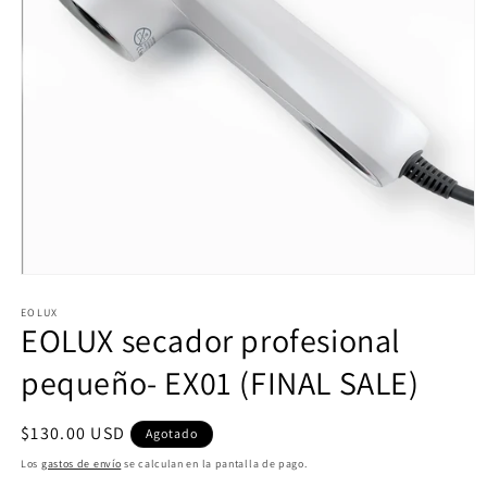
Abrir
elemento
multimedia
EOLUX
EOLUX secador profesional
1
en
una
pequeño- EX01 (FINAL SALE)
ventana
modal
Precio
$130.00 USD
Agotado
habitual
Los
gastos de envío
se calculan en la pantalla de pago.