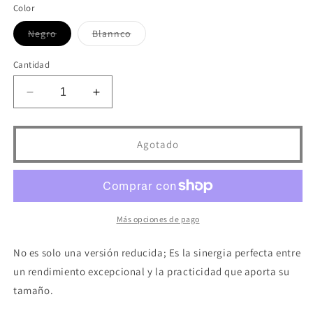
Color
Variante
Variante
Negro
Blannco
agotada
agotada
o
o
no
no
Cantidad
disponible
disponible
Reducir
Aumentar
cantidad
cantidad
para
para
EOLUX
EOLUX
Agotado
secador
secador
profesional
profesional
pequeño-
pequeño-
EX01
EX01
(FINAL
(FINAL
Más opciones de pago
SALE)
SALE)
No es solo una versión reducida; Es la sinergia perfecta entre
un rendimiento excepcional y la practicidad que aporta su
tamaño.