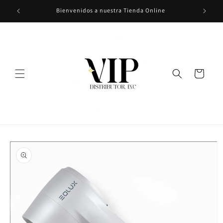
Ir
Bienvenidos a nuestra Tienda Online
directamente
al contenido
Carrito
Ir
directamente
a la
información
del producto