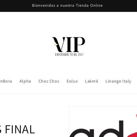
Bienvenidos a nuestra Tienda Online
nBora
Alpha
Choc Choc
Eolux
Lakmé
Linange Italy
 FINAL