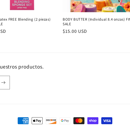
atex FREE Blending (2 piezas)
BODY BUTTER (Individual 8.4 onzas) F
LE
SALE
USD
Precio
$15.00 USD
al
habitual
nuestros productos.
Formas
de