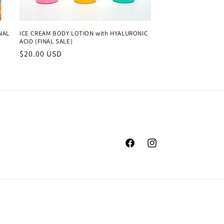
INAL
ICE CREAM BODY LOTION with HYALURONIC
ACID (FINAL SALE)
Precio
$20.00 USD
habitual
Facebook
Instagram