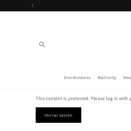
Ir
directamente
al contenido
Distribuidores
BioClarity
Noo
This content is protected. Please log in with
Iniciar sesión