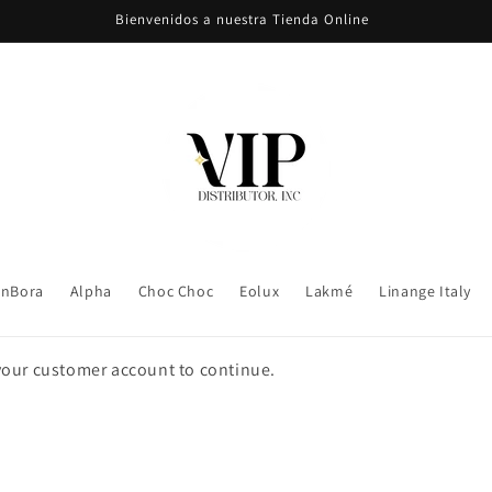
Bienvenidos a nuestra Tienda Online
nBora
Alpha
Choc Choc
Eolux
Lakmé
Linange Italy
 your customer account to continue.