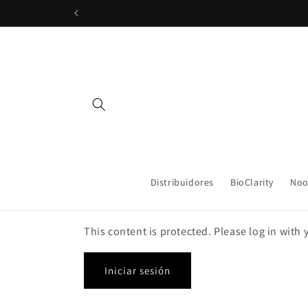
Ir
directamente
al contenido
Distribuidores
BioClarity
Noo
This content is protected. Please log in with
Iniciar sesión