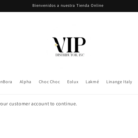
Bienvenidos a nuestra Tienda Online
nBora
Alpha
Choc Choc
Eolux
Lakmé
Linange Italy
 your customer account to continue.