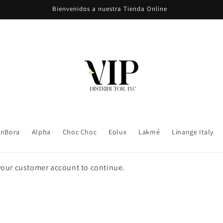
Bienvenidos a nuestra Tienda Online
nBora
Alpha
Choc Choc
Eolux
Lakmé
Linange Italy
 your customer account to continue.