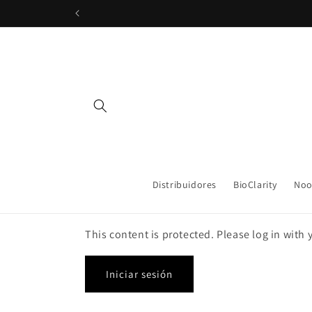
Ir
directamente
al contenido
Distribuidores
BioClarity
Noo
This content is protected. Please log in with
Iniciar sesión