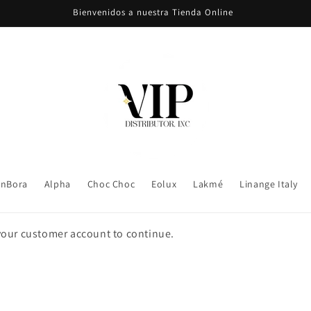
Bienvenidos a nuestra Tienda Online
nBora
Alpha
Choc Choc
Eolux
Lakmé
Linange Italy
 your customer account to continue.