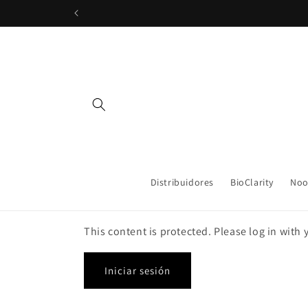
Ir
directamente
al contenido
Distribuidores
BioClarity
Noo
This content is protected. Please log in with
Iniciar sesión