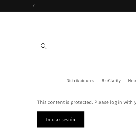
Ir
directamente
al contenido
Distribuidores
BioClarity
Noo
This content is protected. Please log in with
Iniciar sesión