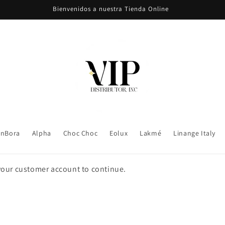
Bienvenidos a nuestra Tienda Online
nBora
Alpha
Choc Choc
Eolux
Lakmé
Linange Italy
 your customer account to continue.